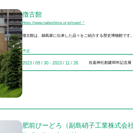
徴古館
https://www.nabeshima.or.jp/main/↗
徴古館は、鍋島家に伝来した品々をご紹介する歴史博物館です。 〒840
予定
2023 / 09 / 30 - 2023 / 11 / 26
佐嘉神社創建90年記念
肥前びーどろ（副島硝子工業株式会