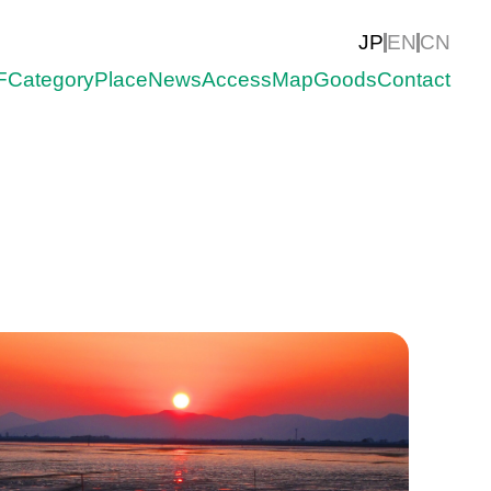
JP
EN
CN
F
Category
Place
News
Access
Map
Goods
Contact