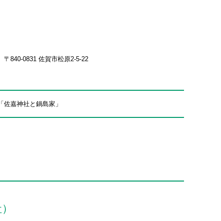
-0831 佐賀市松原2-5-22
展「佐嘉神社と鍋島家」
社）