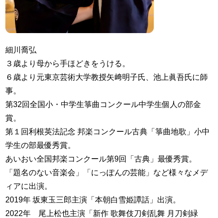
細川喬弘
３歳より母から手ほどきをうける。
６歳より元東京芸術大学教授矢﨑明子氏、池上眞吾氏に師
事。
第32回全国小・中学生箏曲コンクール中学生個人の部金
賞。
第１回利根英法記念 邦楽コンクール古典「箏曲地歌」小中
学生の部最優秀賞。
あいおい全国邦楽コンクール第9回「古典」最優秀賞。
「題名のない音楽会」「にっぽんの芸能」など様々なメデ
ィアに出演。
2019年 坂東玉三郎主演「本朝白雪姫譚話」出演。
2022年 尾上松也主演「新作 歌舞伎刀剣乱舞 月刀剣緑