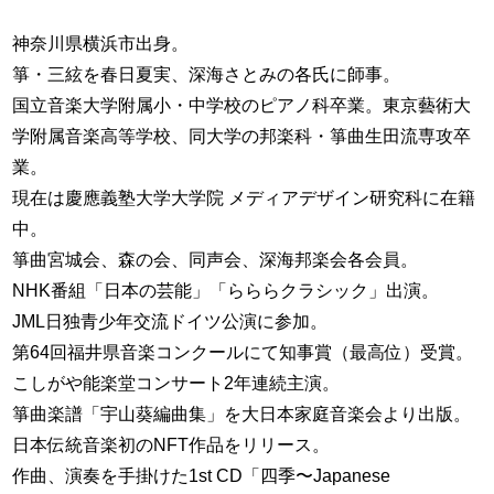
神奈川県横浜市出身。
箏・三絃を春日夏実、深海さとみの各氏に師事。
国立音楽大学附属小・中学校のピアノ科卒業。東京藝術大
学附属音楽高等学校、同大学の邦楽科・箏曲生田流専攻卒
業。
現在は慶應義塾大学大学院 メディアデザイン研究科に在籍
中。
箏曲宮城会、森の会、同声会、深海邦楽会各会員。
NHK番組「日本の芸能」「らららクラシック」出演。
JML日独青少年交流ドイツ公演に参加。
第64回福井県音楽コンクールにて知事賞（最高位）受賞。
こしがや能楽堂コンサート2年連続主演。
箏曲楽譜「宇山葵編曲集」を大日本家庭音楽会より出版。
日本伝統音楽初のNFT作品をリリース。
作曲、演奏を手掛けた1st CD「四季〜Japanese