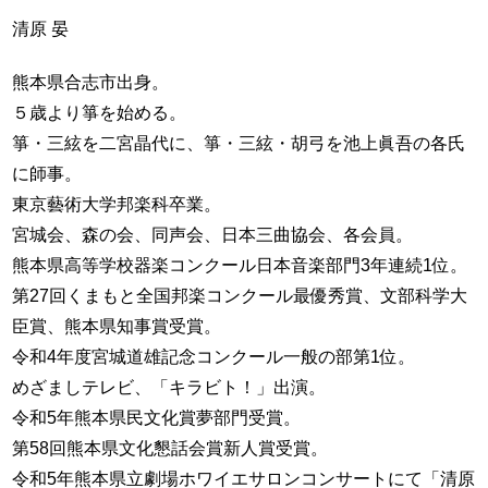
清原 晏
熊本県合志市出身。
５歳より箏を始める。
箏・三絃を二宮晶代に、箏・三絃・胡弓を池上眞吾の各氏
に師事。
東京藝術大学邦楽科卒業。
宮城会、森の会、同声会、日本三曲協会、各会員。
熊本県高等学校器楽コンクール日本音楽部門3年連続1位。
第27回くまもと全国邦楽コンクール最優秀賞、文部科学大
臣賞、熊本県知事賞受賞。
令和4年度宮城道雄記念コンクール一般の部第1位。
めざましテレビ、「キラビト！」出演。
令和5年熊本県民文化賞夢部門受賞。
第58回熊本県文化懇話会賞新人賞受賞。
令和5年熊本県立劇場ホワイエサロンコンサートにて「清原